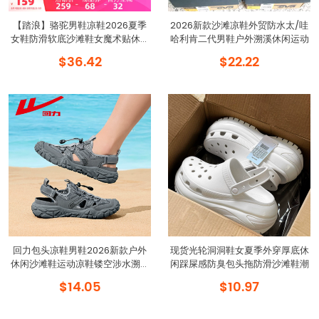
【踏浪】骆驼男鞋凉鞋2026夏季
2026新款沙滩凉鞋外贸防水太/哇
女鞋防滑软底沙滩鞋女魔术贴休闲
哈利肯二代男鞋户外溯溪休闲运动
鞋
$36.42
$22.22
回力包头凉鞋男鞋2026新款户外
现货光轮洞洞鞋女夏季外穿厚底休
休闲沙滩鞋运动凉鞋镂空涉水溯溪
闲踩屎感防臭包头拖防滑沙滩鞋潮
鞋
$14.05
$10.97