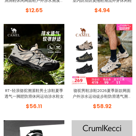
洞洞鞋休闲网面鞋户外涉水溯溪鞋
室内防滑防臭拖鞋潮流外穿休闲鞋
男
$12.65
$4.94
RT-轻浪骆驼溯溪鞋男士凉鞋夏季
骆驼男鞋凉鞋2026夏季新款网面
透气一脚蹬防滑休闲运动涉水鞋女
户外涉水运动徒步鞋防滑透气溯溪
鞋
$56.11
$58.92