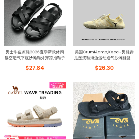
男士牛皮凉鞋2026夏季新款休闲
美国Cruml&amp;Kecci~男鞋赤
镂空透气平底沙滩鞋外穿凉拖鞋子
足溯溪鞋海边运动透气沙滩鞋健身
网面鞋
$27.84
$26.30