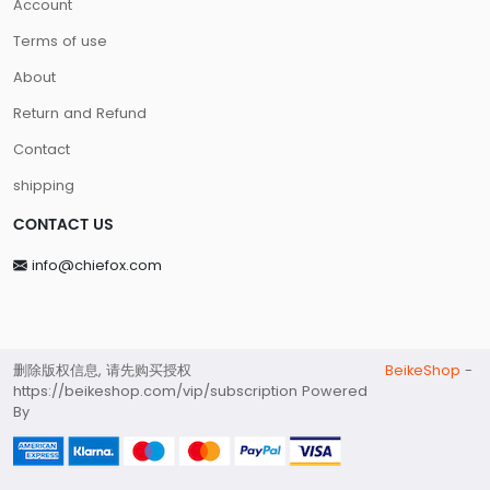
Account
Terms of use
About
Return and Refund
Contact
shipping
CONTACT US
info@chiefox.com
删除版权信息, 请先购买授权
BeikeShop
-
https://beikeshop.com/vip/subscription Powered
By