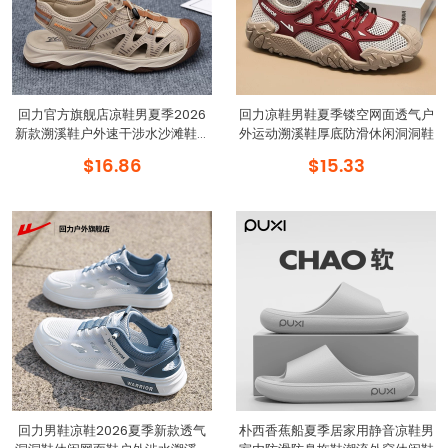
回力官方旗舰店凉鞋男夏季2026
回力凉鞋男鞋夏季镂空网面透气户
新款溯溪鞋户外速干涉水沙滩鞋男
外运动溯溪鞋厚底防滑休闲洞洞鞋
款
$16.86
$15.33
回力男鞋凉鞋2026夏季新款透气
朴西香蕉船夏季居家用静音凉鞋男