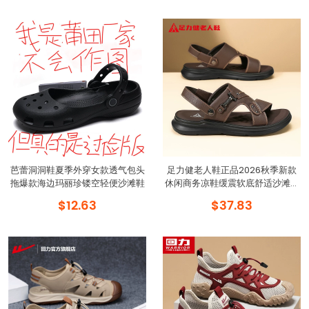
芭蕾洞洞鞋夏季外穿女款透气包头
足力健老人鞋正品2026秋季新款
拖爆款海边玛丽珍镂空轻便沙滩鞋
休闲商务凉鞋缓震软底舒适沙滩男
鞋
$12.63
$37.83