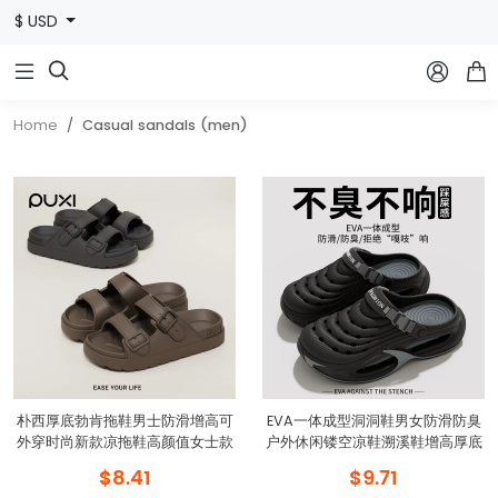
$ USD



Home
Casual sandals (men)
朴西厚底勃肯拖鞋男士防滑增高可
EVA一体成型洞洞鞋男女防滑防臭
外穿时尚新款凉拖鞋高颜值女士款
户外休闲镂空凉鞋溯溪鞋增高厚底
$8.41
$9.71