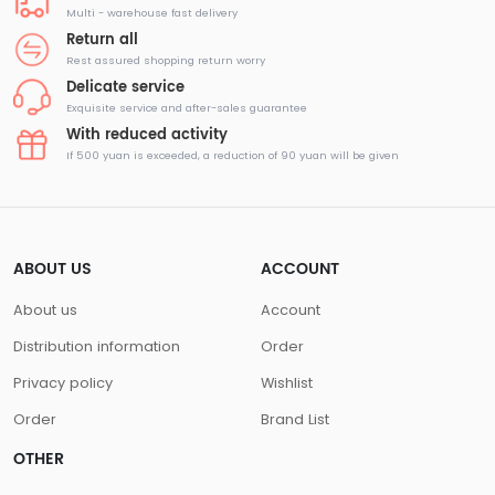
Multi - warehouse fast delivery
Return all
Rest assured shopping return worry
Delicate service
Exquisite service and after-sales guarantee
With reduced activity
If 500 yuan is exceeded, a reduction of 90 yuan will be given
ABOUT US
ACCOUNT
About us
Account
Distribution information
Order
Privacy policy
Wishlist
Order
Brand List
OTHER