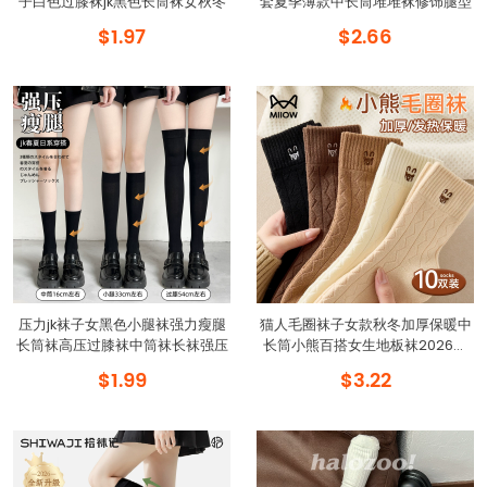
子白色过膝袜jk黑色长筒袜女秋冬
套夏季薄款中长筒堆堆袜修饰腿型
$1.97
$2.66
压力jk袜子女黑色小腿袜强力瘦腿
猫人毛圈袜子女款秋冬加厚保暖中
长筒袜高压过膝袜中筒袜长袜强压
长筒小熊百搭女生地板袜2026新
款
$1.99
$3.22