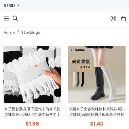
$ USD



Home
Stockings
袜子男款防臭吸汗透气中筒袜长筒
小腿袜子女春秋纯棉长筒靴袜奶白
男袜白色运动袜毛巾底春秋季男士
过膝袜jk高筒袜防滑配长靴堆堆袜
$1.88
$1.40