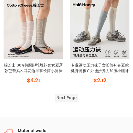
棉芝士100%棉踩脚堆堆袜套女夏薄
专业运动压力袜子女长筒袜春夏款
款芭蕾风木耳花边半掌长筒小腿袜
健身跑步户外徒步弹力加压小腿袜
$4.21
$2.12
Next Page
Material world